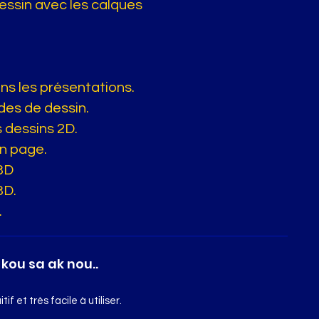
dessin avec les calques
ans les présentations.
es de dessin.
s dessins 2D.
en page.
3D
3D.
.
kou sa ak nou..
if et très facile à utiliser.