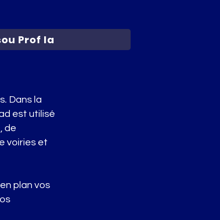
sou Prof la
s. Dans la
d est utilisé
, de
 voiries et
 en plan vos
vos