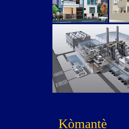
Kòmantè