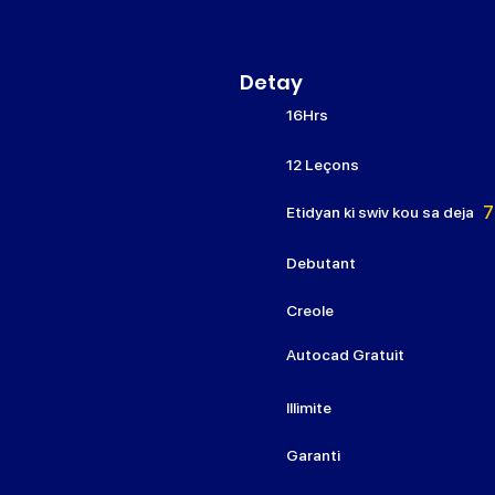
Detay
16Hrs
12 Leçons
7
Etidyan ki swiv kou sa deja
Debutant
Creole
Autocad Gratuit
Illimite
Garanti