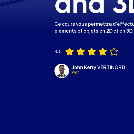
and 3
Ce cours vous permettra d'effectu
éléments et objets en 2D et en 3D.
4.2
la note moyenne est 4.2 sur 5
John Kerry VERTINORD
Prof