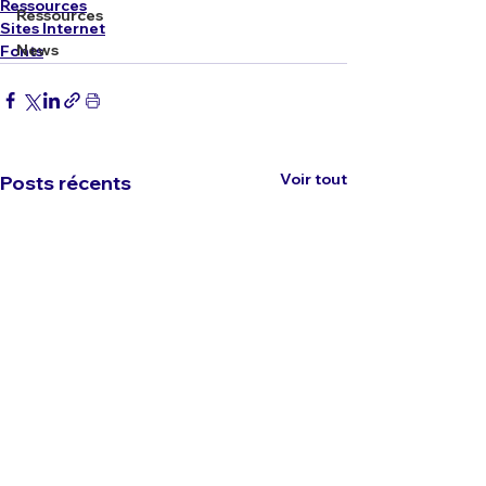
Ressources
Ressources
Sites Internet
News
Fonts
Voir tout
Posts récents