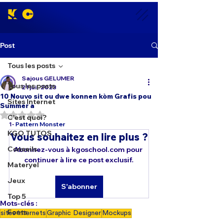
Post
Tous les posts
Sajous GELUMER
Tous les posts
21 juil. 2023
10 Nouvo sit ou dwe konnen kòm Grafis pou
Sites Internet
Summer a
Noté NaN étoiles sur 5.
C'est quoi?
1- 
Pattern Monster
KGO TUTOS
Vous souhaitez en lire plus ?
Conseils
Abonnez-vous à kgoschool.com pour 
continuer à lire ce post exclusif.
Materyel
Jeux
S'abonner
Top 5
Mots-clés :
Fonts
sites internets
Graphic Designer
Mockups