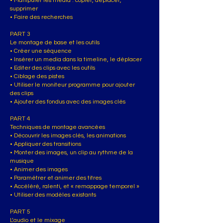
• Manipuler les media : copier, déplacer,
supprimer
• Faire des recherches
PART 3
Le montage de base et les outils
• Créer une séquence
• Insérer un media dans la timeline, le déplacer
• Editer des clips avec les outils
• Ciblage des pistes
• Utiliser le moniteur programme pour ajouter
des clips
• Ajouter des fondus avec des images clés
PART 4
Techniques de montage avancées
• Découvrir les images clés, les animations
• Appliquer des transitions
• Monter des images, un clip au rythme de la
musique
• Animer des images
• Paramétrer et animer des titres
• Accéléré, ralenti, et « remappage temporel »
• Utiliser des modèles existants
PART 5
L’audio et le mixage