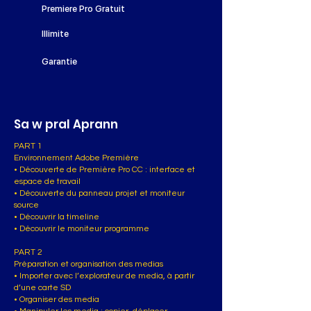
Premiere Pro Gratuit
Illimite
Garantie
Sa w pral Aprann
PART 1
Environnement Adobe Première
• Découverte de Première Pro CC : interface et
espace de travail
• Découverte du panneau projet et moniteur
source
• Découvrir la timeline
• Découvrir le moniteur programme
PART 2
Préparation et organisation des medias
• Importer avec l’explorateur de media, à partir
d’une carte SD
• Organiser des media