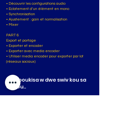
• Découvrir les configurations audio
• Eclatement d’un élément en mono
• Synchronisation
• Ajustement : gain et normalisation
• Mixer
PART 6
Export et partage
• Exporter et encoder
• Exporter avec media encoder
• Utiliser media encoder pour exporter par lot
(réseaux sociaux)
Men poukisa w dwe swiv kou sa
ak nou..
Au terme de la formation, le participant sera à
même :
• Identifier et gérer les formats
• Se repérer avec aisance dans l’interface.
• Développer une méthodologie dans l’organisation
du travail.
• Appréhender les différents montages
(documentaire, fiction, clip…)