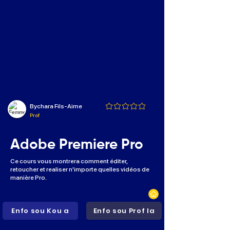
Bychara Fils-Aime
Aucune note pour le moment
Prof
Adobe Premiere Pro
Ce cours vous montrera comment éditer,
retoucher et realiser n'importe quelles vidéos de
manière Pro.
Enfo sou Kou a
Enfo sou Prof la