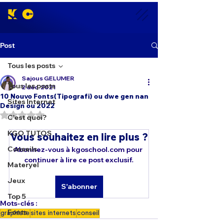
Post
Tous les posts
Sajous GELUMER
Tous les posts
2 déc. 2021
10 Nouvo Fonts(Tipografi) ou dwe gen nan
Sites Internet
Design ou 2022
Noté NaN étoiles sur 5.
C'est quoi?
KGO TUTOS
Vous souhaitez en lire plus ?
Conseils
Abonnez-vous à kgoschool.com pour 
continuer à lire ce post exclusif.
Materyel
Jeux
S'abonner
Top 5
Mots-clés :
Fonts
graphiste
sites internets
conseil