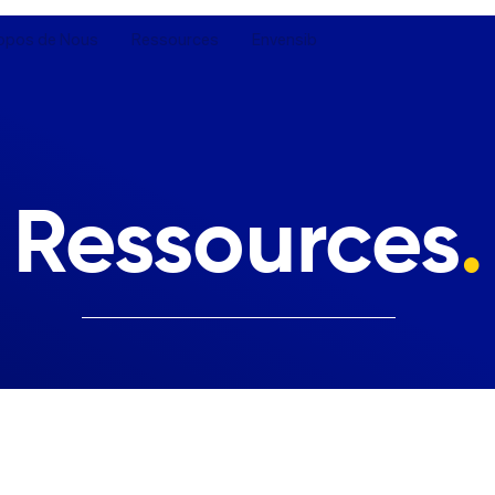
opos de Nous
Ressources
Envensib
Ressources
.