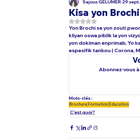
Sajous GELUMER
29 sept
Kisa yon Brochi
Noté NaN étoiles sur 5.
Yon Brochi se yon zouti pwom
kliyan oswa piblik la yon viz
yon dokiman enprimab, Yo ka
espesifik tankou ( Corona, MS
Vo
Abonnez-vous à k
Mots-clés :
Brochure
Formation
Education
C'est quoi?