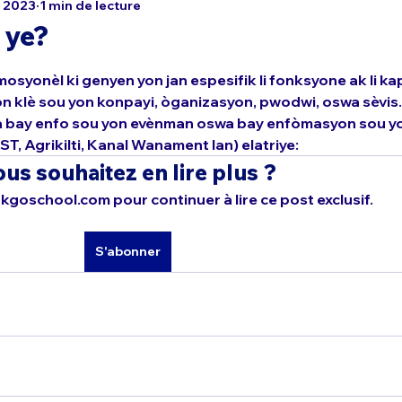
. 2023
1 min de lecture
 ye?
osyonèl ki genyen yon jan espesifik li fonksyone ak li ka
yon klè sou yon konpayi, òganizasyon, pwodwi, oswa sèvis. 
 bay enfo sou yon evènman oswa bay enfòmasyon sou yon
T, Agrikilti, Kanal Wanament lan) elatriye:
us souhaitez en lire plus ?
goschool.com pour continuer à lire ce post exclusif.
S'abonner