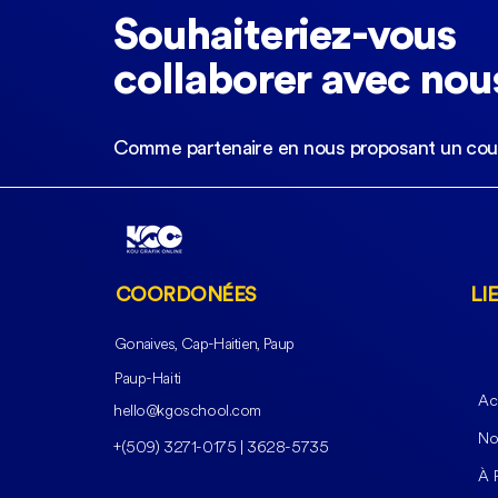
Souhaiteriez-vous
collaborer avec nou
Comme partenaire en nous proposant un cou
C'est quoi le Graphic
Design ? Que fait un
Graphiste ?
COORDONÉES
LI
Gonaives, Cap-Haitien, Paup
Paup-Haiti
Ac
hello@kgoschool.com
No
+(509) 3271-0175 | 3628-5735
À 