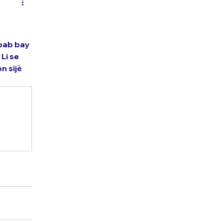
pab bay 
Li se 
 sijè 