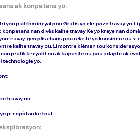
sans ak konpetans yo:
ri yon platfòm ideyal pou Grafis yo ekspoze travay yo. Li
konpetans nan divès kalite travay Ke yo kreye nan domèn
on travay, gen plis chans pou rekritè yo konsidere ou si 
ntre kalite travay ou. Li montre klèman tou konsiderasyo
nan pratik kreyatif ou ak kapasite ou pou adapte ak evol
l technologie yo.
ont:
ze travay ou.
yo pi enpòtan ke tout.
 eksplorasyon: