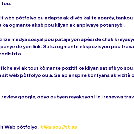
 tou.
 sit wèb pòtfolyo ou adapte ak divès kalite aparèy, tankou
a a ka ogmante aksè pou kliyan ak anplwaye potansyèl.
Itilize medya sosyal pou pataje yon apèsi de chak kreyasy
npanye de yon link. Sa ka ogmante ekspozisyon pou trava
ndistri a.
afiche avi ak tout kòmante pozitif ke kliyan satisfè yo sou
 sit wèb pòtfolyo ou a. Sa ap enspire konfyans ak vizitè 
review google, odyo oubyen reyaksyon l lè l resevwa tra
it Web pòtfolyo , 
klike sou link sa