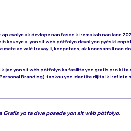
 ap evolye ak devlope nan fason ki remakab nan lane 202
nib kounye a, yon sit wèb pòtfolyo devni yon pyès ki enpò
vle mete an valè travay li, konpetans, ak konesans li nan d
ijan yon sit wèb pòtfolyo ka fasilite yon grafis pro ki ta 
nal Branding), tankou yon idantite dijital ki reflete n
 ke Grafis yo ta dwe posede yon sit wèb pòtfolyo.