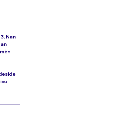
3. Nan 
tan 
omèn 
deside 
ivo 