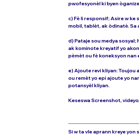
pwofesyonèl ki byen òganize
c) Fè li responsif; Asire w ke
mobil, tablèt, ak òdinatè. S
d) Pataje sou medya sosyal; 
ak kominote kreyatif yo ako
pèmèt ou fè koneksyon nan e
e) Ajoute revi kliyan: Toujou 
ou remèt yo epi ajoute yo nan
potansyèl kliyan.
Keseswa Screenshot, videyo, 
Si w ta vle aprann kreye yon s