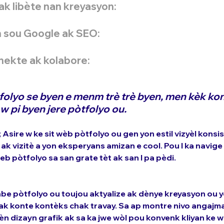
ak libète nan kreyasyon:
h sou Google ak SEO:
nekte ak kolabore:
folyo se byen e menm trè trè byen, men kèk ko
 pi byen jere pòtfolyo ou.
 Asire w ke sit wèb pòtfolyo ou gen yon estil vizyèl konsist
 ak vizitè a yon eksperyans amizan e cool. Pou l ka navige
eb pòtfolyo sa san grate tèt ak san l pa pèdi.
nbe pòtfolyo ou toujou aktyalize ak dènye kreyasyon ou yo
n ak konte kontèks chak travay. Sa ap montre nivo angajm
 dizayn grafik ak sa ka jwe wòl pou konvenk kliyan ke w 