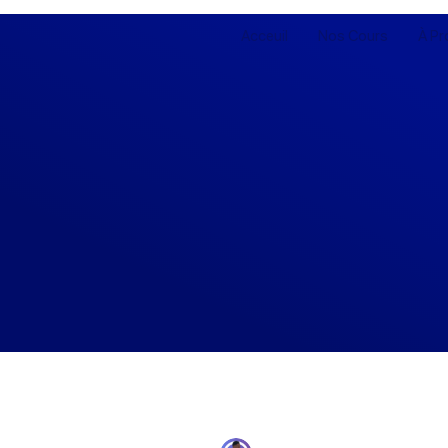
Acceuil
Nos Cours
À Pr