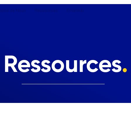
opos de Nous
Ressources
Envensib
Ressources
.