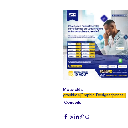
Mots-clés :
graphiste
Graphic Designer
conseil
Conseils