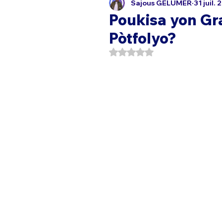
Sajous GELUMER
31 juil.
Poukisa yon Gra
Pòtfolyo?
Noté NaN étoiles sur 5.