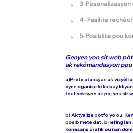
3-Pèsonalizasyon 
4- Fasilite rechèc
5-Posiblite pou ko
Genyen yon sit web pòt
ak rekòmandasyon pou w
a)Prete atansyon ak vizyèl la;
byen òganize ki ka bay kliyan
tout seksyon ak paj sou sit w
b) Aktyalize pòtfolyo ou; Ke
posib mete dat , briefing la
konesans pratik ou nan domèn