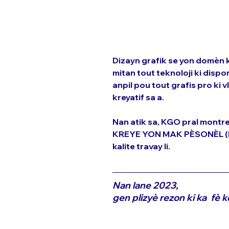
Dizayn grafik se yon domèn k
mitan tout teknoloji ki dispo
anpil pou tout grafis pro ki 
kreyatif sa a. 
Nan atik sa, KGO pral montre k
KREYE YON MAK PÈSONÈL (Perso
kalite travay li.
Nan lane 2023,
gen plizyè rezon ki ka  fè