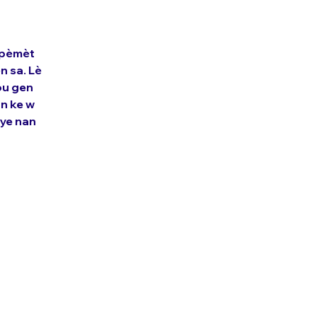
 pèmèt 
 sa. Lè 
ou gen 
n ke w 
ye nan 