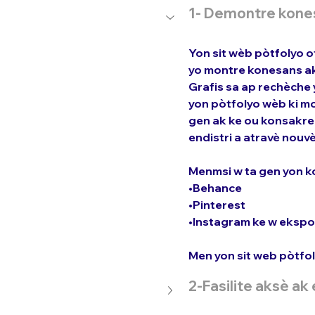
1- Demontre kone
Yon sit wèb pòtfolyo of
yo montre konesans ak 
Grafis sa ap rechèche y
yon pòtfolyo wèb ki mo
gen ak ke ou konsakre 
endistri a atravè nouvè
Menmsi w ta gen yon k
•Behance
•Pinterest 
•Instagram ke w ekspo
Men yon sit web pòtfol
2-Fasilite aksè ak