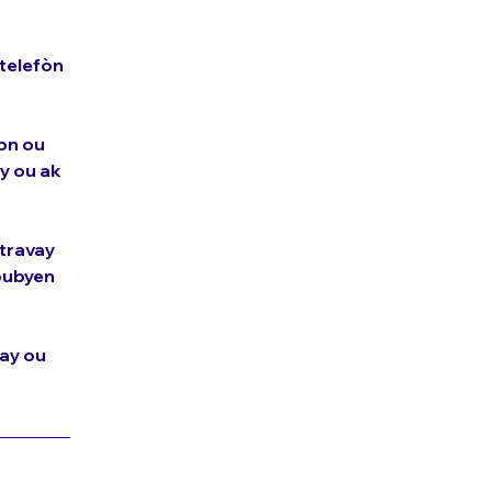
 telefòn 
on ou 
y ou ak 
 travay 
oubyen 
vay ou