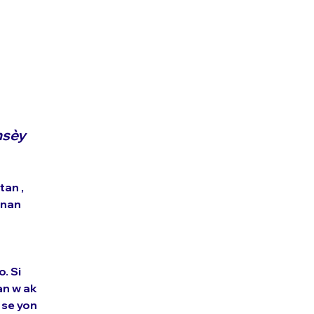
nsèy 
an , 
 nan 
. Si 
an w ak 
se yon 