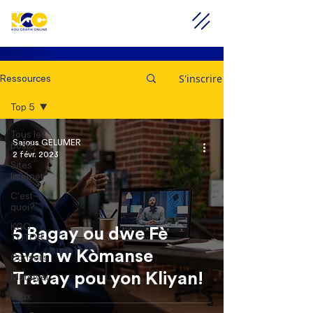
S'inscrire
Ressources
Top 5
Tous les
Sajous GELUMER
posts
2 févr. 2023
Sites
Internet
C'est
quoi?
KGO
5 Bagay ou dwe Fè
TUTOS
avan w Kòmanse
Conseils
Travay pou yon Kliyan!
Materyel
Jeux