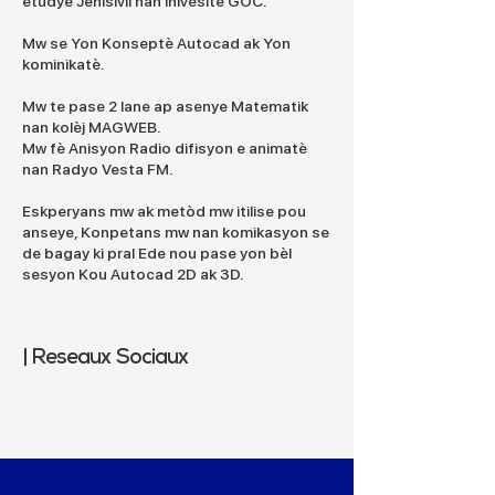
etudye Jenisivil nan Inivèsite GOC.
Mw se Yon Konseptè Autocad ak Yon
kominikatè.
Mw te pase 2 lane ap asenye Matematik
nan kolèj MAGWEB.
Mw fè Anisyon Radio difisyon e animatè
nan Radyo Vesta FM.
Eskperyans mw ak metòd mw itilise pou
anseye, Konpetans mw nan komikasyon se
de bagay ki pral Ede nou pase yon bèl
sesyon Kou Autocad 2D ak 3D.
| Reseaux Sociaux