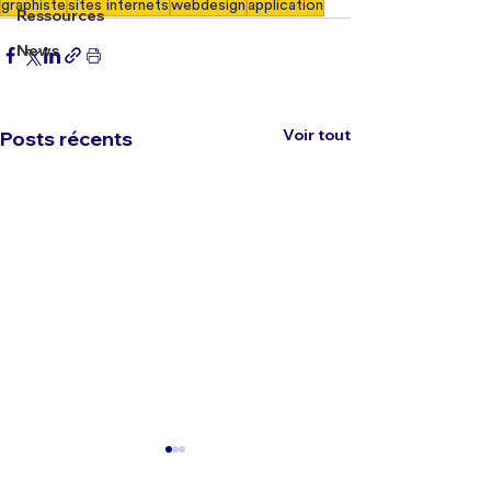
graphiste
sites internets
webdesign
application
Ressources
News
Voir tout
Posts récents