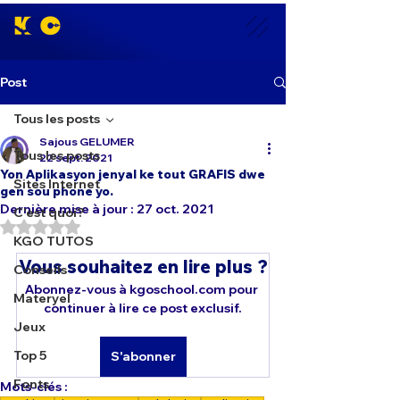
Post
Tous les posts
Sajous GELUMER
Tous les posts
22 sept. 2021
Yon Aplikasyon jenyal ke tout GRAFIS dwe
Sites Internet
gen sou phone yo.
Dernière mise à jour :
27 oct. 2021
C'est quoi?
Noté NaN étoiles sur 5.
KGO TUTOS
Vous souhaitez en lire plus ?
Conseils
Abonnez-vous à kgoschool.com pour 
Materyel
continuer à lire ce post exclusif.
Jeux
Top 5
S'abonner
Fonts
Mots-clés :